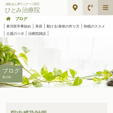
ブログ
東洋医学事始め
美容
動ける!身体の作り方
快眠のススメ
介護のツボ
治療院雑話
ブログ
BLOG