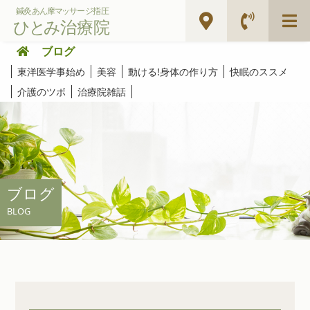
ブログ
東洋医学事始め
美容
動ける!身体の作り方
快眠のススメ
介護のツボ
治療院雑話
ブログ
BLOG