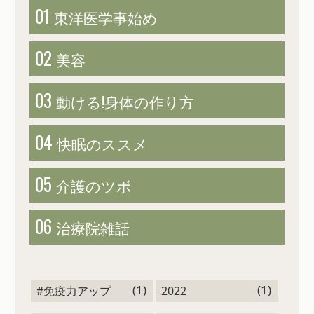
01
東洋医学
事始め
02
美容
03
動ける!
身体の作り方
04
快眠のススメ
05
介護のツボ
06
治療院雑話
(1)
(1)
#免疫力アップ
2022