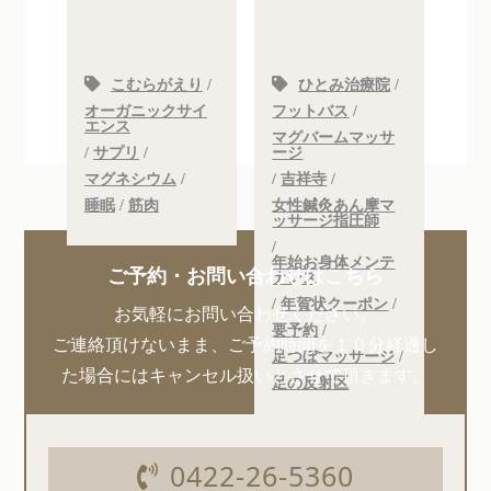
こむらがえり
/
ひとみ治療院
/
オーガニックサイ
フットバス
/
エンス
マグバームマッサ
/
サプリ
/
ージ
マグネシウム
/
/
吉祥寺
/
睡眠
/
筋肉
女性鍼灸あん摩マ
ッサージ指圧師
/
年始お身体メンテ
ご予約・お問い合わせはこちら
ナンス
/
年賀状クーポン
/
お気軽にお問い合わせください。
要予約
/
ご連絡頂けないまま、ご予約時間を１０分経過し
足つぼマッサージ
/
た場合にはキャンセル扱いとさせて頂きます。
足の反射区
0422-26-5360