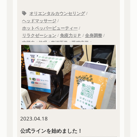
オリエンタルカウンセリング
/
ヘッドマッサージ
/
ホットペッパービューティー
/
リラクゼーション
/
免疫力ＵＰ
/
全身調整
/
吉祥寺
/
快眠
/
東洋医学
/
眼精疲労
/
鍼灸マッサージ院
2023.04.18
公式ラインを始めました！