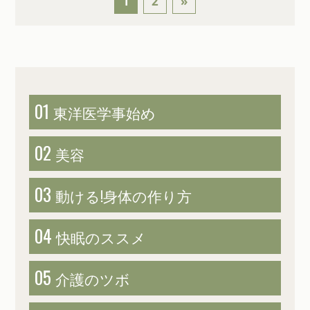
1
2
»
01
東洋医学
事始め
02
美容
03
動ける!
身体の作り方
04
快眠のススメ
05
介護のツボ