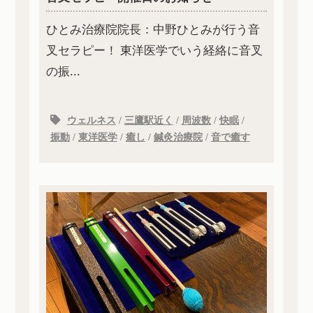
ひとみ治療院院長：中野ひとみが行う音
叉セラピー！ 東洋医学でいう経絡に音叉
の振...
ウェルネス
/
三鷹駅近く
/
周波数
/
快眠
/
振動
/
東洋医学
/
癒し
/
鍼灸治療院
/
音で癒す