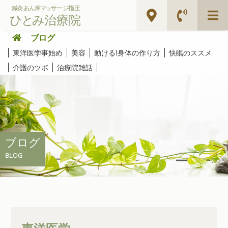
ブログ
東洋医学事始め
美容
動ける!身体の作り方
快眠のススメ
介護のツボ
治療院雑話
ブログ
BLOG