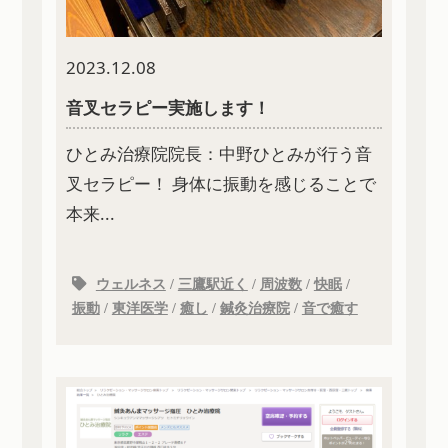
2023.12.08
音叉セラピー実施します！
ひとみ治療院院長：中野ひとみが行う音
叉セラピー！ 身体に振動を感じることで
本来...
ウェルネス
/
三鷹駅近く
/
周波数
/
快眠
/
振動
/
東洋医学
/
癒し
/
鍼灸治療院
/
音で癒す