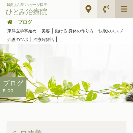
ブログ
東洋医学事始め
美容
動ける!身体の作り方
快眠のススメ
介護のツボ
治療院雑話
ブログ
BLOG